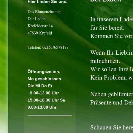
Hier finden Sie uns:
Das Blumenzimmer
In unserem Laden
Der Laden
Krefelderstr.14
für Sie bereit.
47839 Krefeld
Kommen Sie vorbe
Telefon: 02151/6578177
Wenn Ihr Lieblin
mitnehmen.
Wir sollen Ihre I
Öffnungszeiten:
Kein Problem, w
Mo geschlossen
Die Mi Do Fr
Neben geblümten 
9.00-13.00 Uhr
15.00-18.30 Uhr Sa
Präsente und Dek
9.00-13.00 Uhr
Schauen Sie here