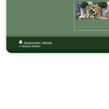
Druckversion
|
Sitemap
© Stefanie Mehlko